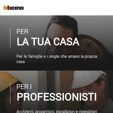
Skip
to
main
content
PER
LA TUA CASA
Per le famiglie e i single che amano la propria
casa
PER I
PROFESSIONISTI
Architetti, progettisti, installatori e rivenditori