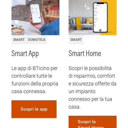
SMART
DOMOTICA
SMART
Smart App
Smart Home
Le app di BTicino per
Scopri le possibilità
controllare tutte le
di risparmio, comfort
funzioni della propria
e sicurezza offerte da
e
casa connessa.
un impianto
l
connesso per la tua
g
casa.
Scopri le app
e
Scopri la
m
Smart Home