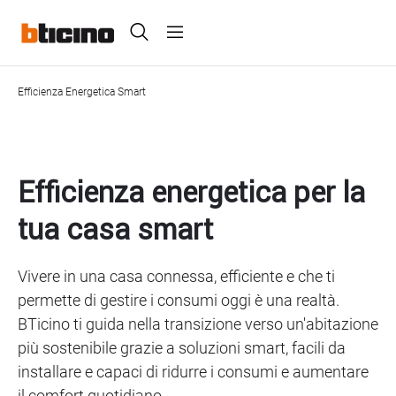
Skip
Header
to
main
Primary
content
menu
Efficienza Energetica Smart
Breadcrumb
Efficienza energetica per la
tua casa smart
Vivere in una casa connessa, efficiente e che ti
permette di gestire i consumi oggi è una realtà.
BTicino ti guida nella transizione verso un'abitazione
più sostenibile grazie a soluzioni smart, facili da
installare e capaci di ridurre i consumi e aumentare
il comfort quotidiano.