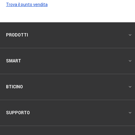
Trova il punto vendita
Footer
PRODOTTI
SMART
BTICINO
SUPPORTO