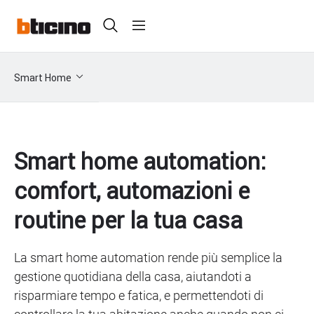
Skip
Header
to
main
Primary
content
menu
Sottomenu
Smart Home
smarthome
Smart home automation:
comfort, automazioni e
routine per la tua casa
La smart home automation rende più semplice la
gestione quotidiana della casa, aiutandoti a
risparmiare tempo e fatica, e permettendoti di