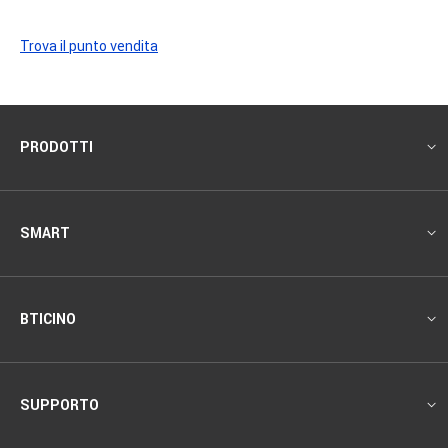
Trova il punto vendita
Footer
PRODOTTI
SMART
BTICINO
SUPPORTO